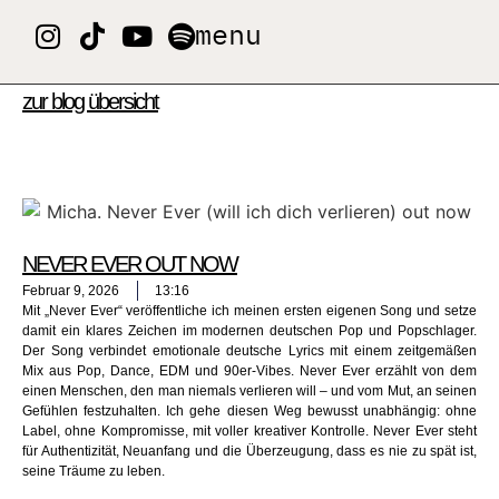
menu
zur blog übersicht
NEVER EVER OUT NOW
Februar 9, 2026
13:16
Mit „Never Ever“ veröffentliche ich meinen ersten eigenen Song und setze
damit ein klares Zeichen im modernen deutschen Pop und Popschlager.
Der Song verbindet emotionale deutsche Lyrics mit einem zeitgemäßen
Mix aus Pop, Dance, EDM und 90er-Vibes. Never Ever erzählt von dem
einen Menschen, den man niemals verlieren will – und vom Mut, an seinen
Gefühlen festzuhalten. Ich gehe diesen Weg bewusst unabhängig: ohne
Label, ohne Kompromisse, mit voller kreativer Kontrolle. Never Ever steht
für Authentizität, Neuanfang und die Überzeugung, dass es nie zu spät ist,
seine Träume zu leben.