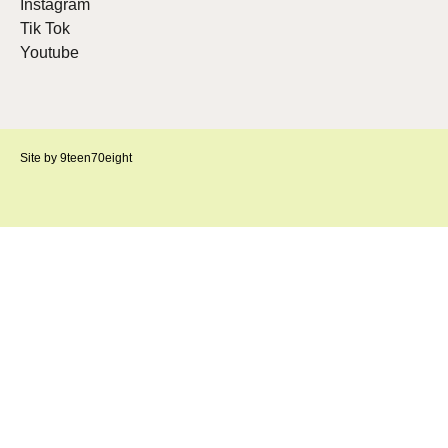
Instagram
Tik Tok
Youtube
Site by 9teen70eight