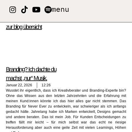
menu
zur blog übersicht
Branding? Ich dachte du
machst „nur“ Musik.
Januar 22, 2026
12:26
Wusstet ihr eigentlich, dass ich Kreativberater und Branding-Experte bin?
Ohne das Wissen aus den letzten Jahrzehnten und die Erfahrung mit
meinen Kund:innen könnte ich das hier alles gar nicht stemmen. Das
Branding für Never Ever zu entwickeln, war schwieriger als ich anfangs
gedacht hätte. Jahrelang habe ich Marken entwickelt, Designs gemacht
und andere beraten. Das ist mein Job. Für Kunden Entscheidungen zu
treffen fällt mir leicht – für mich selbst war das echt ne riesige
Herausforderung aber auch eine geile Zeit mit vielen Learnings, Höhen