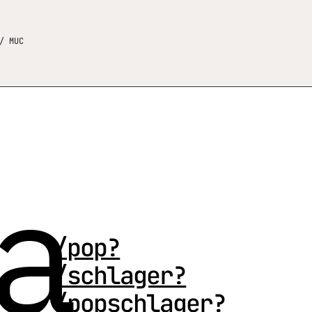
/ MUC
a
/pop?
/schlager?
/popschlager?