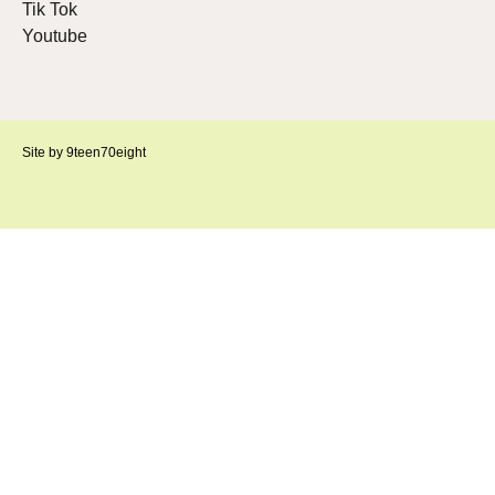
Tik Tok
Youtube
Site by 9teen70eight