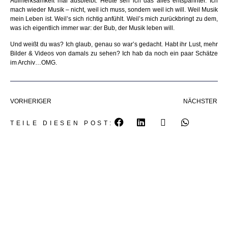
Aufmerksamkeit mal ausbleibt. Heute seh ich das alles entspannter. Ich
mach wieder Musik – nicht, weil ich muss, sondern weil ich will. Weil Musik
mein Leben ist. Weil’s sich richtig anfühlt. Weil’s mich zurückbringt zu dem,
was ich eigentlich immer war: der Bub, der Musik leben will.
Und weißt du was? Ich glaub, genau so war’s gedacht. Habt ihr Lust, mehr
Bilder & Videos von damals zu sehen? Ich hab da noch ein paar Schätze
im Archiv…OMG.
VORHERIGER
NÄCHSTER
TEILE DIESEN POST: