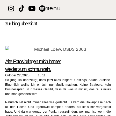
menu
zur blog übersicht
Alte Fotos bringen mich immer
wieder zum schmunzeln.
Oktober 22, 2025
13:11
So jung, so überzeugt, dass jetzt alles losgeht. Castings, Studio, Auftritte.
Eigentlich wollte ich einfach nur Musik machen. Keine Strategie, kein
Businessplan. Nur dieses Gefühl, dass da was in mir ist, das raus muss
und man gesehen wird.
Natürlich lief nicht immer alles wie gedacht. Es kam die Downphase nach
all den Hochs. Und irgendwie komplett anders, als ich’s mir vorgestellt
hatte. Und da war genau der Punkt: rauszufinden, wer man ist, wenn die